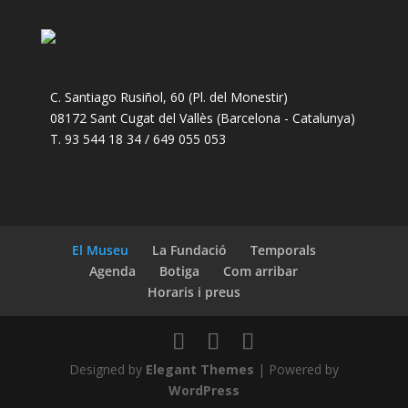
C. Santiago Rusiñol, 60 (Pl. del Monestir)
08172 Sant Cugat del Vallès (Barcelona - Catalunya)
T. 93 544 18 34 / 649 055 053
El Museu
La Fundació
Temporals
Agenda
Botiga
Com arribar
Horaris i preus
Designed by
Elegant Themes
| Powered by
WordPress