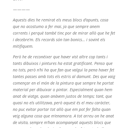
————
Aquests dies he remirat els meus blocs d’apunts, cosa
que no acostumo a fer mai, ja que sempre anem
corrents i perquè també tinc por de mirar allò que he fet
i decebre’m. Els records són tan bonics… i sovint els
mitifiquem.
Però he de reconèixer que haver vist altre cop tants i
tants dibuixos i pintures ha estat gratificant. Penso que
no tots, però n’hi ha que fan que valgui la pena haver fet
tantes passes amb tots els estris al damunt. Des que vaig
començar en el món de la pintura que sempre he portat
material per dibuixar o pintar. Especialment quan hem
anat de viatge, quan anàvem justos de temps; tant, que
quasi no els utilitzava, però aquest és el meu caràcter,
no puc evitar portar tot allò que em pot fer falta quan
veig alguna cosa que m’enamora. A tot arreu on he anat
de visita, sempre m’han acompanyat aquests blocs que