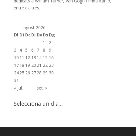
dedicats a William Turner, Van Gogh i Frida Kahlo,
entre d’altres.
agost 2026
Dl
Dt
Dc
Dj
Dv
Ds
Dg
1
2
3
4
5
6
7
8
9
10
11
12
13
14
15
16
17
18
19
20
21
22
23
24
25
26
27
28
29
30
31
« jul.
set. »
Selecciona un dia…