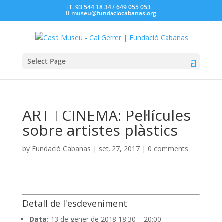
T. 93 544 18 34 / 649 055 053
museu@fundaciocabanas.org
Select Page
ART I CINEMA: Pel·lícules
sobre artistes plàstics
by
Fundació Cabanas
|
set. 27, 2017
|
0 comments
Detall de l'esdeveniment
Data:
13 de gener de 2018 18:30
–
20:00