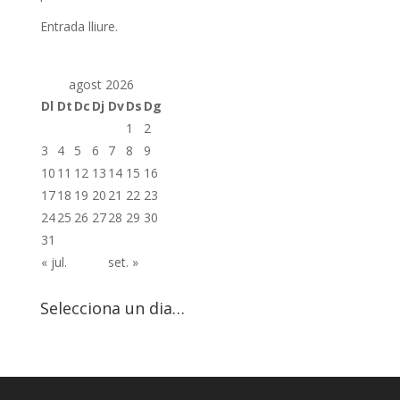
Entrada lliure.
agost 2026
Dl
Dt
Dc
Dj
Dv
Ds
Dg
1
2
3
4
5
6
7
8
9
10
11
12
13
14
15
16
17
18
19
20
21
22
23
24
25
26
27
28
29
30
31
« jul.
set. »
Selecciona un dia…