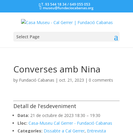
T. 93 544 18 34 / 649 055 053
museu@fundaciocabanas.org
Select Page
Converses amb Nina
by
Fundació Cabanas
|
oct. 21, 2023
|
0 comments
Detall de l'esdeveniment
Data:
21 de octubre de 2023 18:30
–
19:30
Lloc:
Casa-Museu Cal Gerrer - Fundació Cabanas
Categoríes:
Dissabte a Cal Gerrer
,
Entrevista