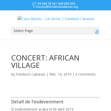
T. 93 544 18 34 / 649 055 053
museu@fundaciocabanas.org
Select Page
CONCERT: AFRICAN
VILLAGE
by
Fundació Cabanas
|
febr. 14, 2019
|
0 comments
Detall de l'esdeveniment
El esdeveniment acaba el 06 abril 2019