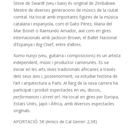
Steve de Swardt (veu i baix) és original de Zimbabwe.
Mestre de diverses generacions de músics de la ciutat
comtal. Ha tocat amb importants figures de la música
catalana i espanyola, com el Gato Pérez, Maria del
Mar Bonet o Raimundo Amador, així com en gires
internacionals amb Jackson Brown, el Ballet Nacional
d’Espanya i Big Chief, entre d’altres.
Xumo nunjo (veu, guitarra i composicions) és un artista
independent, músic i productor camerunès. Es va
iniciar en les arts vives tradicionals africanes a través
dels seus avis i, posteriorment, va estudiar història de
l’art i arquitectura a París. Al llarg de la seva carrera ha
participat i produït espectacles en viu, discos,
performances
i
street art
. Ha tocat en gires per Europa,
Estats Units, Japó i Àfrica, amb diversos espectacles
originals.
APORTACIÓ: 5€ (Amics de Cal Gerrer: 2,5€)