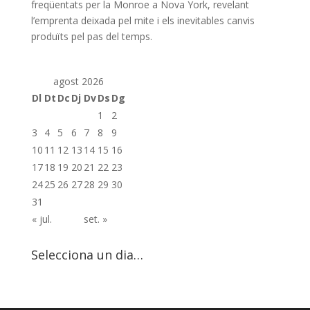
freqüentats per la Monroe a Nova York, revelant
l’emprenta deixada pel mite i els inevitables canvis
produïts pel pas del temps.
agost 2026
Dl
Dt
Dc
Dj
Dv
Ds
Dg
1
2
3
4
5
6
7
8
9
10
11
12
13
14
15
16
17
18
19
20
21
22
23
24
25
26
27
28
29
30
31
« jul.
set. »
Selecciona un dia…