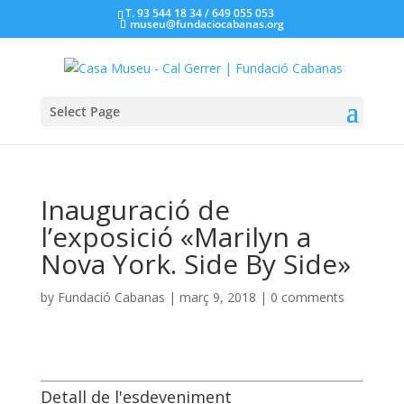
T. 93 544 18 34 / 649 055 053
museu@fundaciocabanas.org
Select Page
Inauguració de
l’exposició «Marilyn a
Nova York. Side By Side»
by
Fundació Cabanas
|
març 9, 2018
|
0 comments
Detall de l'esdeveniment