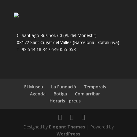
C. Santiago Rusiñol, 60 (Pl. del Monestir)
08172 Sant Cugat del Vallès (Barcelona - Catalunya)
T. 93 544 18 34 / 649 055 053
El Museu
La Fundació
Temporals
Agenda
Botiga
Com arribar
Horaris i preus
Designed by
Elegant Themes
| Powered by
WordPress