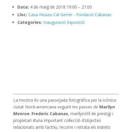
Data:
4 de maig de 2018 19:00
–
21:00
Lloc:
Casa-Museu Cal Gerrer - Fundació Cabanas
Categoríes:
Inauguració Exposició
La mostra és una passejada fotogràfica per la icònica
ciutat Nord-americana seguint les passes de
Marilyn
Monroe
.
Frederic Cabanas
, marilynòfil de prestigi i
propietari d’una important col·lecció d’objectes
relacionats amb l’actriu, recorre i retrata els indrets