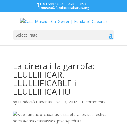
T. 93 544 18 34 / 649 055 053
museu@fundaciocabanas.org
Select Page
La cirera i la garrofa:
LLULLIFICAR,
LLULLIFICABLE i
LLULLIFICATIU
by
Fundació Cabanas
|
set. 7, 2016
|
0 comments