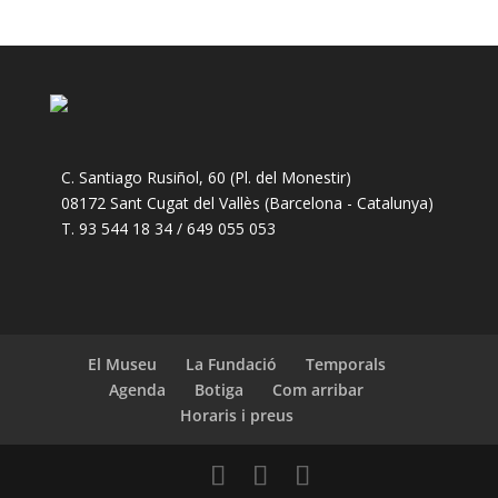
C. Santiago Rusiñol, 60 (Pl. del Monestir)
08172 Sant Cugat del Vallès (Barcelona - Catalunya)
T. 93 544 18 34 / 649 055 053
El Museu
La Fundació
Temporals
Agenda
Botiga
Com arribar
Horaris i preus