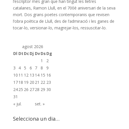
l’escriptor més gran que han tingut les lletres
catalanes, Ramon Llull, en el 700è aniversari de la seva
mort. Dos grans poetes contemporanis que revisen
l’obra poètica de Llull, des de l’admiració i les ganes de
tocar-lo, versionar-lo, magrejar-los, ressuscitar-lo.
agost 2026
Dl
Dt
Dc
Dj
Dv
Ds
Dg
1
2
3
4
5
6
7
8
9
10
11
12
13
14
15
16
17
18
19
20
21
22
23
24
25
26
27
28
29
30
31
« jul.
set. »
Selecciona un dia…