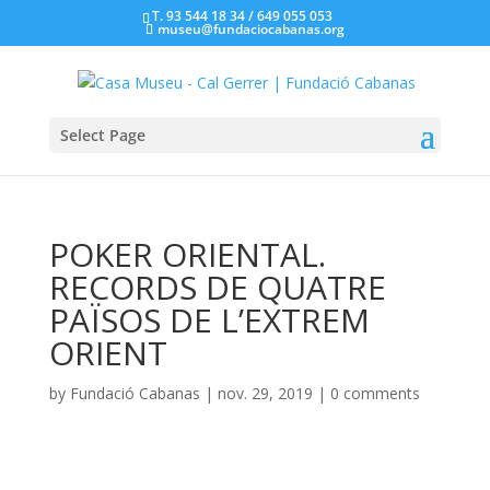
T. 93 544 18 34 / 649 055 053
museu@fundaciocabanas.org
Select Page
POKER ORIENTAL.
RECORDS DE QUATRE
PAÏSOS DE L’EXTREM
ORIENT
by
Fundació Cabanas
|
nov. 29, 2019
|
0 comments