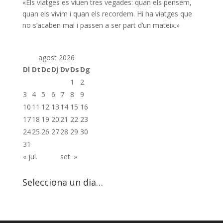
«Els viatges es viuen tres vegades: quan els pensem,
quan els vivim i quan els recordem. Hi ha viatges que
no s’acaben mai i passen a ser part d’un mateix.»
agost 2026
Dl
Dt
Dc
Dj
Dv
Ds
Dg
1
2
3
4
5
6
7
8
9
10
11
12
13
14
15
16
17
18
19
20
21
22
23
24
25
26
27
28
29
30
31
« jul.
set. »
Selecciona un dia…