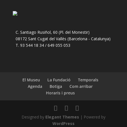
C. Santiago Rusiñol, 60 (Pl. del Monestir)
08172 Sant Cugat del Vallès (Barcelona - Catalunya)
T. 93 544 18 34 / 649 055 053
El Museu
La Fundació
Temporals
Agenda
Botiga
Com arribar
Horaris i preus
Designed by
Elegant Themes
| Powered by
WordPress