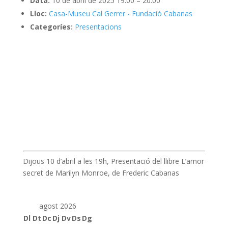
Data:
10 de abril de 2025 19:00
–
20:00
Lloc:
Casa-Museu Cal Gerrer - Fundació Cabanas
Categoríes:
Presentacions
Dijous 10 d’abril a les 19h, Presentació del llibre L’amor
secret de Marilyn Monroe, de Frederic Cabanas
agost 2026
Dl
Dt
Dc
Dj
Dv
Ds
Dg