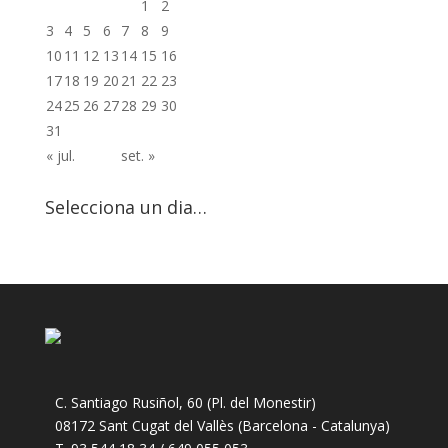
1
2
3
4
5
6
7
8
9
10
11
12
13
14
15
16
17
18
19
20
21
22
23
24
25
26
27
28
29
30
31
« jul.
set. »
Selecciona un dia…
C. Santiago Rusiñol, 60 (Pl. del Monestir)
08172 Sant Cugat del Vallès (Barcelona - Catalunya)