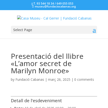
T. 93 544 18 34 / 649 055 053
museu@fundaciocabanas.org
Select Page
Presentació del llibre
«L’amor secret de
Marilyn Monroe»
by
Fundació Cabanas
|
març 26, 2025
|
0 comments
Detall de l'esdeveniment