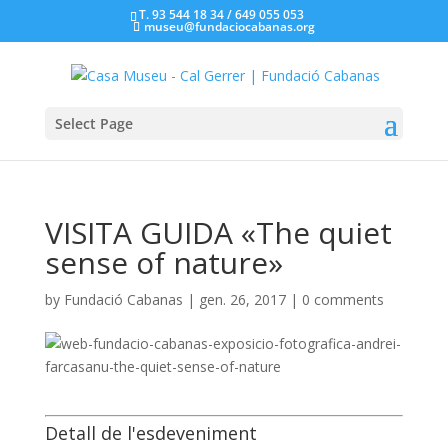
T. 93 544 18 34 / 649 055 053
museu@fundaciocabanas.org
Select Page
VISITA GUIDA «The quiet
sense of nature»
by
Fundació Cabanas
|
gen. 26, 2017
|
0 comments
Detall de l'esdeveniment